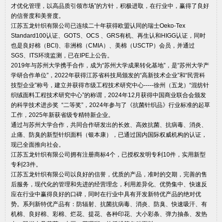
才优化管理，以高品质引领市场”的方针，积极进取，在行业中，赢得了良好
的信誉度和美誉度。
江苏五龙针织有限公司已连续二十年获得欧盟认同的瑞士Oeko-Tex
Standard100认证、GOTS、OCS 、GRS有机、再生认和HIGG认证，同时
也是良好棉（BCI)、非洲棉（CMIA）、美棉（USCTP）会员，并通过
SGS、ITS环境监测，已在IPE上公告。
2019年与苏州大学携手合作，成为“苏州大学成果转化基地”，是“苏州大学产
学研合作单位”，2022年获得江苏省科技局颁发的“高新技术企业”和“民营科
技型企业”称号，建立并获得市级工程技术研究中心-----徐州（五龙）“混纺针
织绒面料工程技术研究中心”的称谓，2024年12月获得中国商业联合会颁发
的科学技术进步奖 “二等奖”，2024年参与了《抗菌针织品》行业标准的起草
工作，2025年新获省级专精特新企业。
通过与苏州大学合作，共同合作研发出的长效、高效抗菌、抗病毒、消炎、
止痛、防臭的新型针织面料（银本康），已通过国内国际权威机构的认证，
现已全面推向社会。
江苏五龙针织有限公司拥有注册商标4个，已授权发明专利10件，实用新型
专利23件。
江苏五龙针织有限公司以良好的信誉，优质的产品，准时的交期，完善的售
后服务，现代化的管理和先进的经营理念，利用差异化、优势集中、快速反
应在行业中赢得良好的口碑，同时在行业中具有开发新特优产品的绝对优
势。系列新特优产品有：防辐射、抗菌抗病毒、消炎、防臭、快速吸汗、有
机棉、良好棉、彩棉、烂花、提花、各种印花、大小彩条、弹力抽条、发热